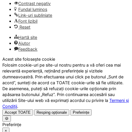
Contrast negativ
Fundal luminos
Link-uri subliniate
Font lizibil
Reset
Hartă site
Ajutor
Feedback
Acest site folosește cookie
Folosim cookie-uri pe site-ul nostru pentru a vă oferi cea mai
relevantă experiență, reținând preferințele și vizitele
dumneavoastră. Prin efectuarea unui click pe butonul „Sunt de
acord”, sunteți de acord ca TOATE cookie-urile să fie utilizate.
De asemenea, puteți să refuzați cookie-urile opționale prin
apăsarea butonului „Refuz”. Prin continuarea accesării sau
utilizării Site-ului web vă exprimați acordul cu privire la
Termeni și
Condiții
.
Accept TOATE
Resping opționale
Preferințe
🍪
Preferințe
×