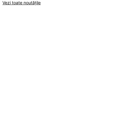
Vezi toate noutățile
Viziru
°
34
C
CER ACOPERIT DE NORI
Răsărit: 05:59
Apus: 20:30
Vineri