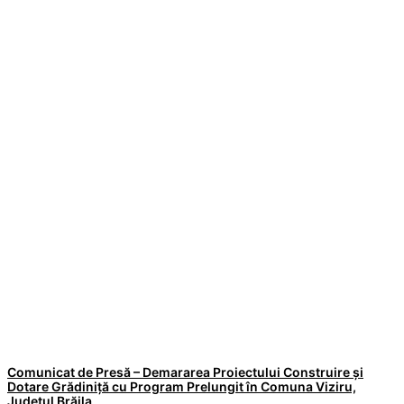
Comunicat de Presă – Demararea Proiectului Construire și
Dotare Grădiniță cu Program Prelungit în Comuna Viziru,
Județul Brăila