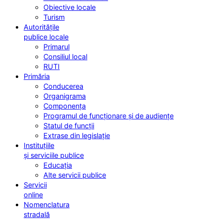
Obiective locale
Turism
Autoritățile
publice locale
Primarul
Consiliul local
RUTI
Primăria
Conducerea
Organigrama
Componența
Programul de funcționare și de audiențe
Statul de funcții
Extrase din legislație
Instituțiile
și serviciile publice
Educația
Alte servicii publice
Servicii
online
Nomenclatura
stradală