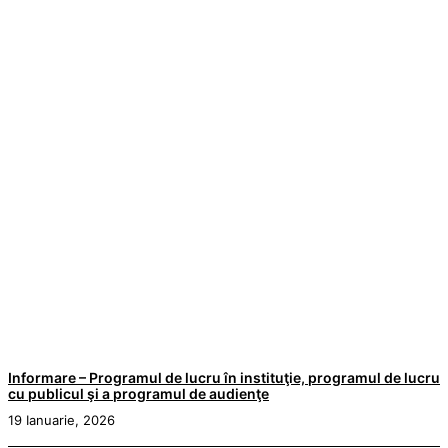
Informare – Programul de lucru în instituţie, programul de lucru
cu publicul şi a programul de audienţe
19 Ianuarie, 2026