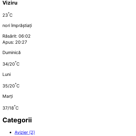
Viziru
°
23
C
nori împrăștiați
Răsărit: 06:02
Apus: 20:27
Duminică
°
34/20
C
Luni
°
35/20
C
Marți
°
37/18
C
Categorii
Avizier (2)