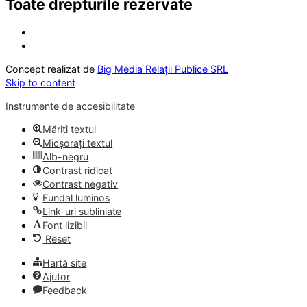
Toate drepturile rezervate
Concept realizat de
Big Media Relații Publice SRL
Skip to content
Instrumente de accesibilitate
Măriți textul
Micșorați textul
Alb-negru
Contrast ridicat
Contrast negativ
Fundal luminos
Link-uri subliniate
Font lizibil
Reset
Hartă site
Ajutor
Feedback