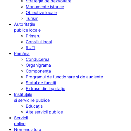
Strategia de dezvoltare
Monumente istorice
Obiective locale
Turism
Autoritățile
publice locale
Primarul
Consiliul local
RUTI
Primăria
Conducerea
Organigrama
Componența
Programul de funcționare și de audiențe
Statul de funcții
Extrase din legislație
Instituțiile
și serviciile publice
Educația
Alte servicii publice
Servicii
online
Nomenclatura