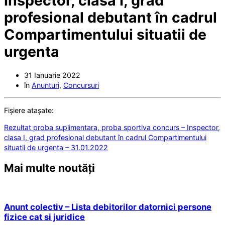
Inspector, clasa I, grad
profesional debutant în cadrul
Compartimentului situatii de
urgenta
31 Ianuarie 2022
în
Anunturi
,
Concursuri
Fișiere atașate:
Rezultat proba suplimentara, proba sportiva concurs – Inspector,
clasa I, grad profesional debutant în cadrul Compartimentului
situatii de urgenta – 31.01.2022
Mai multe noutăți
Anunt colectiv – Lista debitorilor datornici persone
fizice cat si juridice