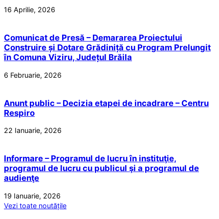
16 Aprilie, 2026
Comunicat de Presă – Demararea Proiectului
Construire și Dotare Grădiniță cu Program Prelungit
în Comuna Viziru, Județul Brăila
6 Februarie, 2026
Anunt public – Decizia etapei de incadrare – Centru
Respiro
22 Ianuarie, 2026
Informare – Programul de lucru în instituţie,
programul de lucru cu publicul şi a programul de
audienţe
19 Ianuarie, 2026
Vezi toate noutățile