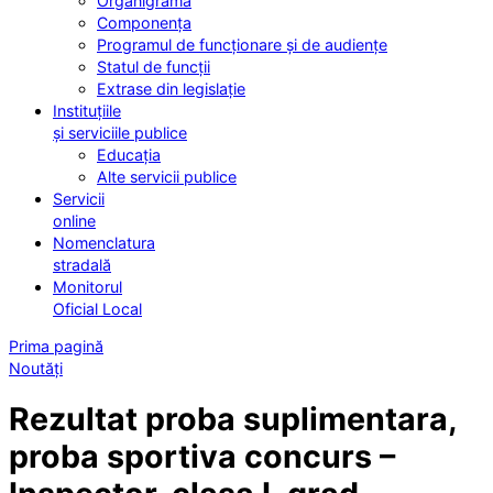
Organigrama
Componența
Programul de funcționare și de audiențe
Statul de funcții
Extrase din legislație
Instituțiile
și serviciile publice
Educația
Alte servicii publice
Servicii
online
Nomenclatura
stradală
Monitorul
Oficial Local
Prima pagină
Noutăți
Rezultat proba suplimentara,
proba sportiva concurs –