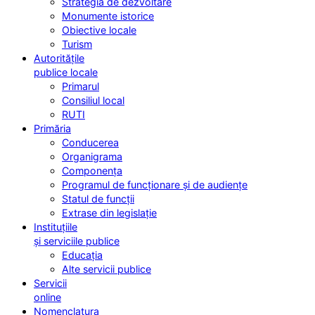
Strategia de dezvoltare
Monumente istorice
Obiective locale
Turism
Autoritățile
publice locale
Primarul
Consiliul local
RUTI
Primăria
Conducerea
Organigrama
Componența
Programul de funcționare și de audiențe
Statul de funcții
Extrase din legislație
Instituțiile
și serviciile publice
Educația
Alte servicii publice
Servicii
online
Nomenclatura