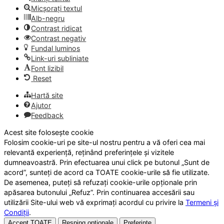
Micșorați textul
Alb-negru
Contrast ridicat
Contrast negativ
Fundal luminos
Link-uri subliniate
Font lizibil
Reset
Hartă site
Ajutor
Feedback
Acest site folosește cookie
Folosim cookie-uri pe site-ul nostru pentru a vă oferi cea mai
relevantă experiență, reținând preferințele și vizitele
dumneavoastră. Prin efectuarea unui click pe butonul „Sunt de
acord”, sunteți de acord ca TOATE cookie-urile să fie utilizate.
De asemenea, puteți să refuzați cookie-urile opționale prin
apăsarea butonului „Refuz”. Prin continuarea accesării sau
utilizării Site-ului web vă exprimați acordul cu privire la
Termeni și
Condiții
.
Accept TOATE
Resping opționale
Preferințe