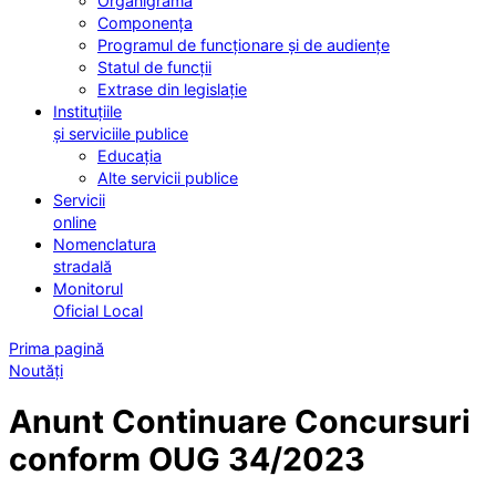
Organigrama
Componența
Programul de funcționare și de audiențe
Statul de funcții
Extrase din legislație
Instituțiile
și serviciile publice
Educația
Alte servicii publice
Servicii
online
Nomenclatura
stradală
Monitorul
Oficial Local
Prima pagină
Noutăți
Anunt Continuare Concursuri
conform OUG 34/2023