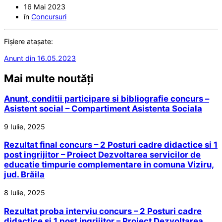
16 Mai 2023
în
Concursuri
Fișiere atașate:
Anunt din 16.05.2023
Mai multe noutăți
Anunt, conditii participare si bibliografie concurs –
Asistent social – Compartiment Asistenta Sociala
9 Iulie, 2025
Rezultat final concurs – 2 Posturi cadre didactice si 1
post ingrijitor – Proiect Dezvoltarea servicilor de
educatie timpurie complementare in comuna Viziru,
jud. Brăila
8 Iulie, 2025
Rezultat proba interviu concurs – 2 Posturi cadre
didactice si 1 post ingrijitor – Proiect Dezvoltarea