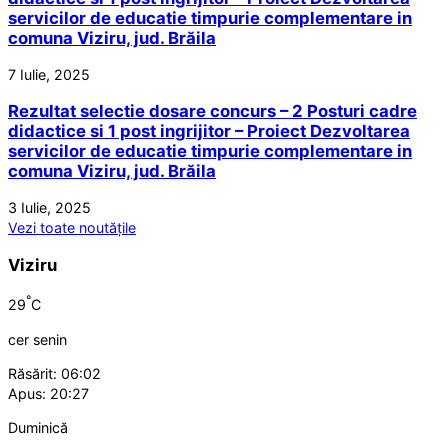
servicilor de educatie timpurie complementare in
comuna Viziru, jud. Brăila
7 Iulie, 2025
Rezultat selectie dosare concurs – 2 Posturi cadre
didactice si 1 post ingrijitor – Proiect Dezvoltarea
servicilor de educatie timpurie complementare in
comuna Viziru, jud. Brăila
3 Iulie, 2025
Vezi toate noutățile
Viziru
°
29
C
cer senin
Răsărit: 06:02
Apus: 20:27
Duminică