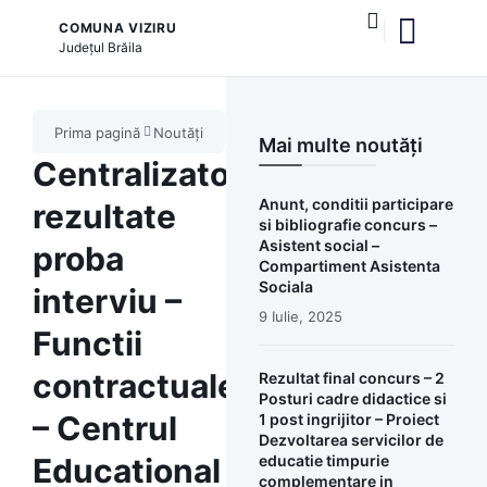
COMUNA VIZIRU
Județul
Brăila
și serviciile publice
Prima pagină
Noutăți
Mai multe noutăți
Centralizator
Anunt, conditii participare
rezultate
si bibliografie concurs –
Asistent social –
proba
Compartiment Asistenta
Sociala
interviu –
9 Iulie, 2025
Functii
contractuale
Rezultat final concurs – 2
Posturi cadre didactice si
– Centrul
1 post ingrijitor – Proiect
Dezvoltarea servicilor de
Educational
educatie timpurie
complementare in