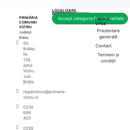
LOCALIZARE
Acest conținut este blocat până când acceptați categoria corespunzătoare de cookie-uri.
PRIMĂRIA
Accept categoria Funcționalitate
LINKURI
COMUNEI
UTILE
VIZIRU
Prezentare
Județul
generală
Brăila
Str.
Contact
Brăilei,
Nr.
Termeni și
129,
condiții
satul
Viziru,
Jud.
Brăila
registratura@primaria-
viziru.ro
0239
666
400
0239