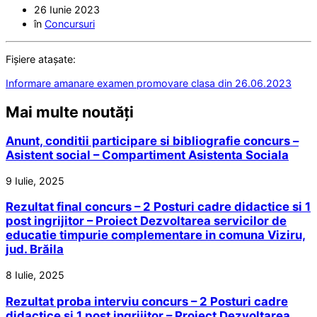
26 Iunie 2023
în
Concursuri
Fișiere atașate:
Informare amanare examen promovare clasa din 26.06.2023
Mai multe noutăți
Anunt, conditii participare si bibliografie concurs –
Asistent social – Compartiment Asistenta Sociala
9 Iulie, 2025
Rezultat final concurs – 2 Posturi cadre didactice si 1
post ingrijitor – Proiect Dezvoltarea servicilor de
educatie timpurie complementare in comuna Viziru,
jud. Brăila
8 Iulie, 2025
Rezultat proba interviu concurs – 2 Posturi cadre
didactice si 1 post ingrijitor – Proiect Dezvoltarea