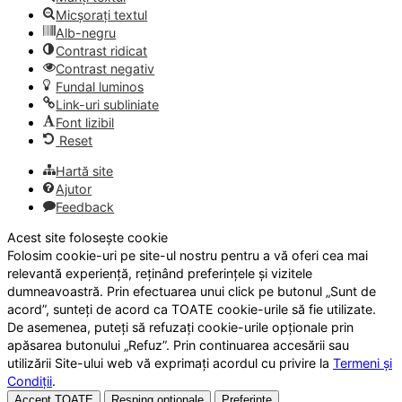
Micșorați textul
Alb-negru
Contrast ridicat
Contrast negativ
Fundal luminos
Link-uri subliniate
Font lizibil
Reset
Hartă site
Ajutor
Feedback
Acest site folosește cookie
Folosim cookie-uri pe site-ul nostru pentru a vă oferi cea mai
relevantă experiență, reținând preferințele și vizitele
dumneavoastră. Prin efectuarea unui click pe butonul „Sunt de
acord”, sunteți de acord ca TOATE cookie-urile să fie utilizate.
De asemenea, puteți să refuzați cookie-urile opționale prin
apăsarea butonului „Refuz”. Prin continuarea accesării sau
utilizării Site-ului web vă exprimați acordul cu privire la
Termeni și
Condiții
.
Accept TOATE
Resping opționale
Preferințe