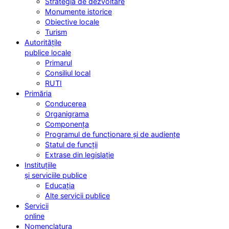
Strategia de dezvoltare
Monumente istorice
Obiective locale
Turism
Autoritățile
publice locale
Primarul
Consiliul local
RUTI
Primăria
Conducerea
Organigrama
Componența
Programul de funcționare și de audiențe
Statul de funcții
Extrase din legislație
Instituțiile
și serviciile publice
Educația
Alte servicii publice
Servicii
online
Nomenclatura