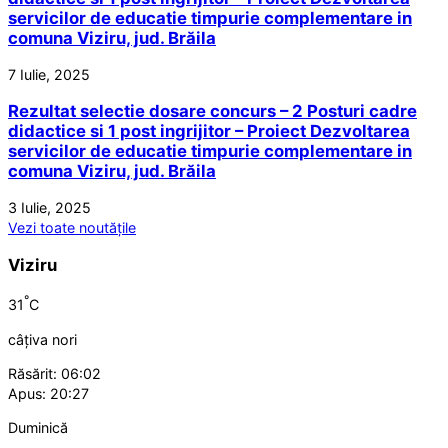
servicilor de educatie timpurie complementare in
comuna Viziru, jud. Brăila
7 Iulie, 2025
Rezultat selectie dosare concurs – 2 Posturi cadre
didactice si 1 post ingrijitor – Proiect Dezvoltarea
servicilor de educatie timpurie complementare in
comuna Viziru, jud. Brăila
3 Iulie, 2025
Vezi toate noutățile
Viziru
°
31
C
câțiva nori
Răsărit: 06:02
Apus: 20:27
Duminică