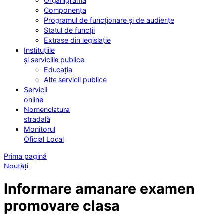
Organigrama
Componența
Programul de funcționare și de audiențe
Statul de funcții
Extrase din legislație
Instituțiile
și serviciile publice
Educația
Alte servicii publice
Servicii
online
Nomenclatura
stradală
Monitorul
Oficial Local
Prima pagină
Noutăți
Informare amanare examen
promovare clasa