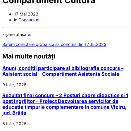
Compartiment Cultura
17 Mai 2023
în
Concursuri
Fișiere atașate:
Barem corectare proba scrisa concurs din 17.05.2023
Mai multe noutăți
Anunt, conditii participare si bibliografie concurs –
Asistent social – Compartiment Asistenta Sociala
9 Iulie, 2025
Rezultat final concurs – 2 Posturi cadre didactice si 1
post ingrijitor – Proiect Dezvoltarea servicilor de
educatie timpurie complementare in comuna Viziru,
jud. Brăila
8 Iulie, 2025