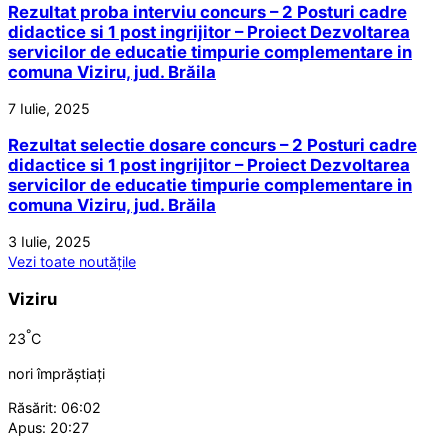
Rezultat proba interviu concurs – 2 Posturi cadre
didactice si 1 post ingrijitor – Proiect Dezvoltarea
servicilor de educatie timpurie complementare in
comuna Viziru, jud. Brăila
7 Iulie, 2025
Rezultat selectie dosare concurs – 2 Posturi cadre
didactice si 1 post ingrijitor – Proiect Dezvoltarea
servicilor de educatie timpurie complementare in
comuna Viziru, jud. Brăila
3 Iulie, 2025
Vezi toate noutățile
Viziru
°
23
C
nori împrăștiați
Răsărit: 06:02
Apus: 20:27