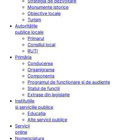
Strategia de dezvoltare
Monumente istorice
Obiective locale
Turism
Autoritățile
publice locale
Primarul
Consiliul local
RUTI
Primăria
Conducerea
Organigrama
Componența
Programul de funcționare și de audiențe
Statul de funcții
Extrase din legislație
Instituțiile
și serviciile publice
Educația
Alte servicii publice
Servicii
online
Nomenclatura