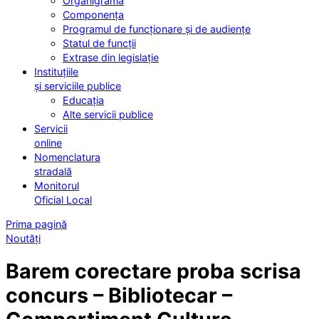
Organigrama
Componența
Programul de funcționare și de audiențe
Statul de funcții
Extrase din legislație
Instituțiile
și serviciile publice
Educația
Alte servicii publice
Servicii
online
Nomenclatura
stradală
Monitorul
Oficial Local
Prima pagină
Noutăți
Barem corectare proba scrisa
concurs – Bibliotecar –