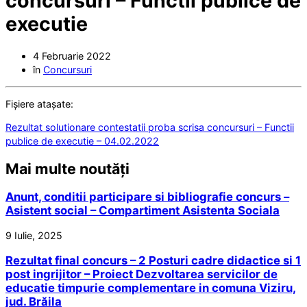
concursuri – Functii publice de
executie
4 Februarie 2022
în
Concursuri
Fișiere atașate:
Rezultat solutionare contestatii proba scrisa concursuri – Functii
publice de executie – 04.02.2022
Mai multe noutăți
Anunt, conditii participare si bibliografie concurs –
Asistent social – Compartiment Asistenta Sociala
9 Iulie, 2025
Rezultat final concurs – 2 Posturi cadre didactice si 1
post ingrijitor – Proiect Dezvoltarea servicilor de
educatie timpurie complementare in comuna Viziru,
jud. Brăila