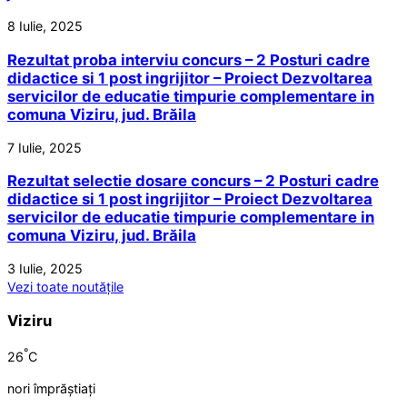
8 Iulie, 2025
Rezultat proba interviu concurs – 2 Posturi cadre
didactice si 1 post ingrijitor – Proiect Dezvoltarea
servicilor de educatie timpurie complementare in
comuna Viziru, jud. Brăila
7 Iulie, 2025
Rezultat selectie dosare concurs – 2 Posturi cadre
didactice si 1 post ingrijitor – Proiect Dezvoltarea
servicilor de educatie timpurie complementare in
comuna Viziru, jud. Brăila
3 Iulie, 2025
Vezi toate noutățile
Viziru
°
26
C
nori împrăștiați