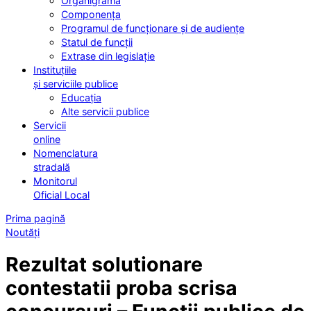
Organigrama
Componența
Programul de funcționare și de audiențe
Statul de funcții
Extrase din legislație
Instituțiile
și serviciile publice
Educația
Alte servicii publice
Servicii
online
Nomenclatura
stradală
Monitorul
Oficial Local
Prima pagină
Noutăți
Rezultat solutionare
contestatii proba scrisa