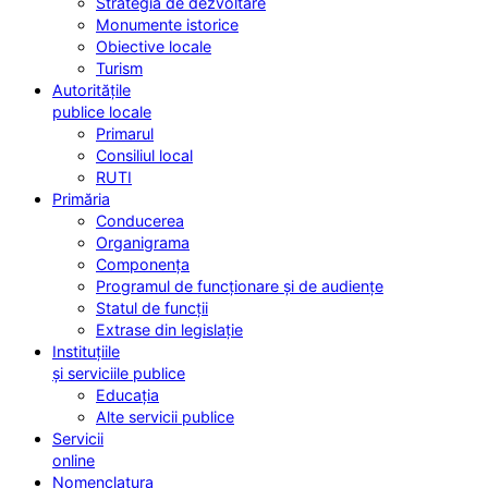
Strategia de dezvoltare
Monumente istorice
Obiective locale
Turism
Autoritățile
publice locale
Primarul
Consiliul local
RUTI
Primăria
Conducerea
Organigrama
Componența
Programul de funcționare și de audiențe
Statul de funcții
Extrase din legislație
Instituțiile
și serviciile publice
Educația
Alte servicii publice
Servicii
online
Nomenclatura