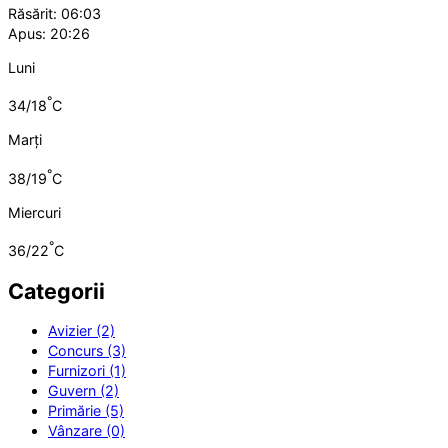
Răsărit: 06:03
Apus: 20:26
Luni
°
34/18
C
Marți
°
38/19
C
Miercuri
°
36/22
C
Categorii
Avizier (2)
Concurs (3)
Furnizori (1)
Guvern (2)
Primărie (5)
Vânzare (0)