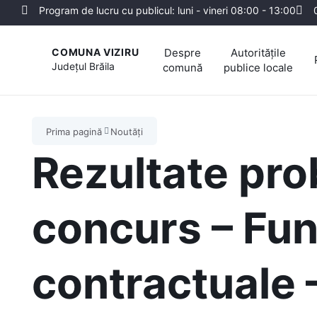
Program de lucru cu publicul: luni - vineri 08:00 - 13:00
Despre
Autoritățile
COMUNA VIZIRU
Județul
Brăila
comună
publice locale
Prima pagină
Noutăți
Rezultate pro
concurs – Fun
contractuale 