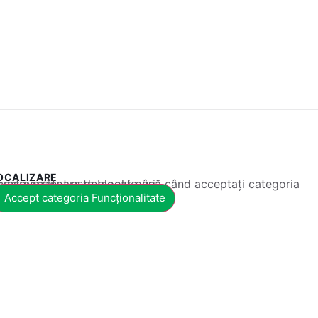
OCALIZARE
 conținut este blocat până când acceptați categoria corespunzătoare de cookie-uri.
Accept categoria Funcționalitate