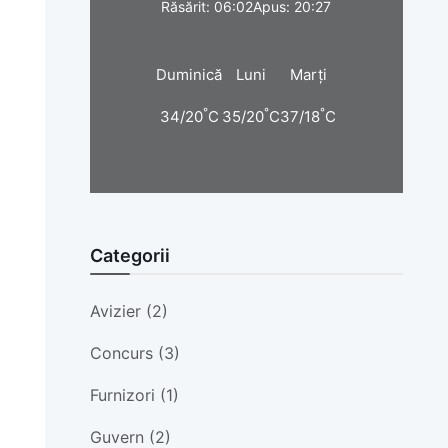
Răsărit: 06:02
Apus: 20:27
Duminică
Luni
Marți
°
°
°
34/20
C
35/20
C
37/18
C
Categorii
Avizier (2)
Concurs (3)
Furnizori (1)
Guvern (2)