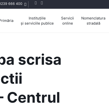
0239 666 400
Instituțiile
Servicii
Nomenclatura
Primăria
și serviciile publice
online
stradală
ba scrisa
ctii
– Centrul