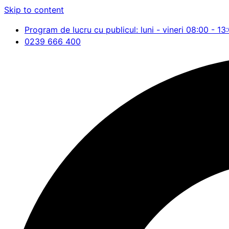
Skip to content
Program de lucru cu publicul: luni - vineri 08:00 - 13
0239 666 400