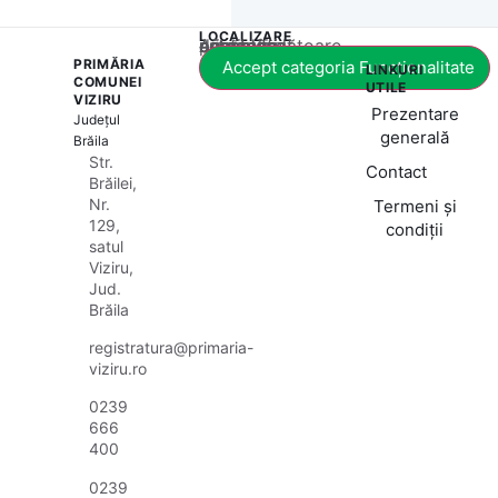
LOCALIZARE
Acest conținut este blocat până când acceptați categoria corespunzătoare de cookie-uri.
PRIMĂRIA
Accept categoria Funcționalitate
LINKURI
COMUNEI
UTILE
VIZIRU
Prezentare
Județul
generală
Brăila
Str.
Contact
Brăilei,
Nr.
Termeni și
129,
condiții
satul
Viziru,
Jud.
Brăila
registratura@primaria-
viziru.ro
0239
666
400
0239