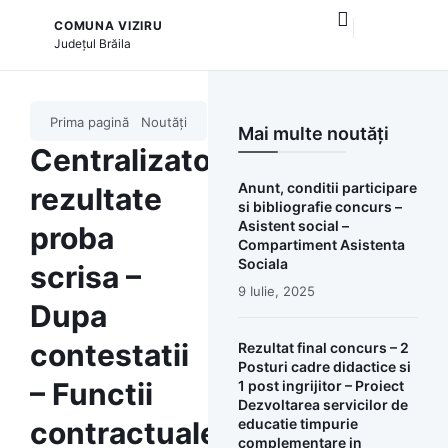
COMUNA VIZIRU
și serviciile publice
Județul
Brăila
Prima pagină
Noutăți
Mai multe noutăți
Centralizator
Anunt, conditii participare
rezultate
si bibliografie concurs –
Asistent social –
proba
Compartiment Asistenta
Sociala
scrisa –
9 Iulie, 2025
Dupa
contestatii
Rezultat final concurs – 2
Posturi cadre didactice si
– Functii
1 post ingrijitor – Proiect
Dezvoltarea servicilor de
contractuale
educatie timpurie
complementare in