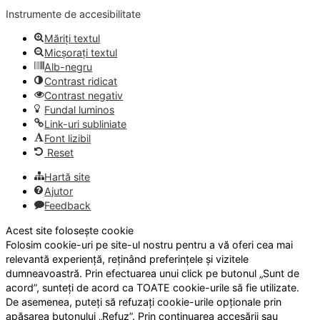
Instrumente de accesibilitate
Măriți textul
Micșorați textul
Alb-negru
Contrast ridicat
Contrast negativ
Fundal luminos
Link-uri subliniate
Font lizibil
Reset
Hartă site
Ajutor
Feedback
Acest site folosește cookie
Folosim cookie-uri pe site-ul nostru pentru a vă oferi cea mai
relevantă experiență, reținând preferințele și vizitele
dumneavoastră. Prin efectuarea unui click pe butonul „Sunt de
acord”, sunteți de acord ca TOATE cookie-urile să fie utilizate.
De asemenea, puteți să refuzați cookie-urile opționale prin
apăsarea butonului „Refuz”. Prin continuarea accesării sau