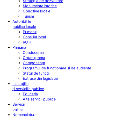
Strategia de dezvoltare
Monumente istorice
Obiective locale
Turism
Autoritățile
publice locale
Primarul
Consiliul local
RUTI
Primăria
Conducerea
Organigrama
Componența
Programul de funcționare și de audiențe
Statul de funcții
Extrase din legislație
Instituțiile
și serviciile publice
Educația
Alte servicii publice
Servicii
online
Nomenclatura