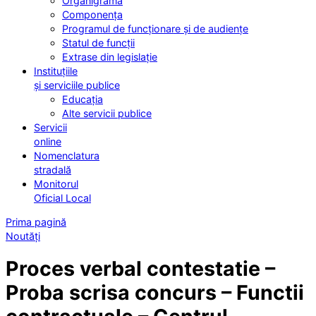
Organigrama
Componența
Programul de funcționare și de audiențe
Statul de funcții
Extrase din legislație
Instituțiile
și serviciile publice
Educația
Alte servicii publice
Servicii
online
Nomenclatura
stradală
Monitorul
Oficial Local
Prima pagină
Noutăți
Proces verbal contestatie –
Proba scrisa concurs – Functii