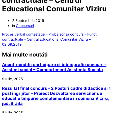
contractuale – Centrul
Educational Comunitar Viziru
2 Septembrie 2019
în
Concursuri
Proces verbal contestatie – Proba scrisa concurs – Functii
contractuale – Centrul Educational Comunitar Viziru –
02.09.2019
Mai multe noutăți
Anunt, conditii participare si bibliografie concurs –
Asistent social – Compartiment Asistenta Sociala
9 Iulie, 2025
Rezultat final concurs – 2 Posturi cadre didactice si 1
post ingrijitor – Proiect Dezvoltarea servicilor de
educatie timpurie complementare in comuna Viziru,
jud. Brăila
8 Iulie, 2025