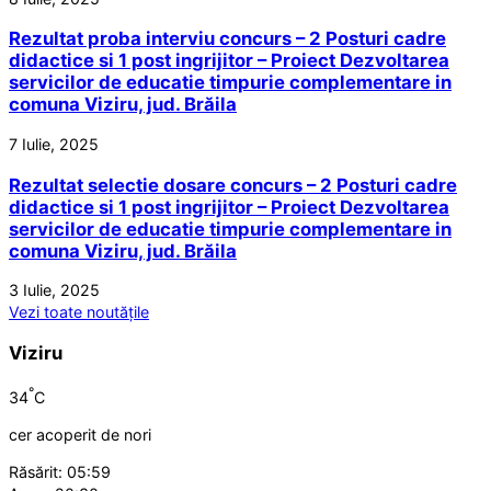
Rezultat proba interviu concurs – 2 Posturi cadre
didactice si 1 post ingrijitor – Proiect Dezvoltarea
servicilor de educatie timpurie complementare in
comuna Viziru, jud. Brăila
7 Iulie, 2025
Rezultat selectie dosare concurs – 2 Posturi cadre
didactice si 1 post ingrijitor – Proiect Dezvoltarea
servicilor de educatie timpurie complementare in
comuna Viziru, jud. Brăila
3 Iulie, 2025
Vezi toate noutățile
Viziru
°
34
C
cer acoperit de nori
Răsărit: 05:59