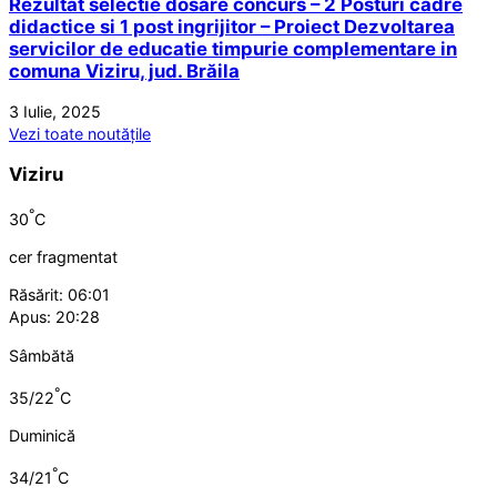
Rezultat selectie dosare concurs – 2 Posturi cadre
didactice si 1 post ingrijitor – Proiect Dezvoltarea
servicilor de educatie timpurie complementare in
comuna Viziru, jud. Brăila
3 Iulie, 2025
Vezi toate noutățile
Viziru
°
30
C
cer fragmentat
Răsărit: 06:01
Apus: 20:28
Sâmbătă
°
35/22
C
Duminică
°
34/21
C