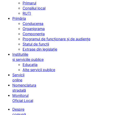
Primarul
Consiliul local
RUTI
Primăria
Conducerea
Organigrama
Componența
Programul de funcționare și de audiențe
Statul de funcții
Extrase din legislație
Instituțiile
și serviciile publice
Educația
Alte servicii publice
Servicii
online
Nomenclatura
stradală
Monitorul
Oficial Local
Despre
comună