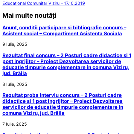
Educational Comunitar Viziru – 17.10.2019
Mai multe noutăți
Anunt, conditii participare si bibliografie concurs –
Asistent social – Compartiment Asistenta Sociala
9 Iulie, 2025
Rezultat final concurs – 2 Posturi cadre didactice si 1
post ingrijitor – Proiect Dezvoltarea servicilor de
educatie timpurie complementare in comuna Viziru,
jud. Brăila
8 Iulie, 2025
Rezultat proba interviu concurs – 2 Posturi cadre
didactice si 1 post ingrijitor – Proiect Dezvoltarea
servicilor de educatie timpurie complementare in
comuna Viziru, jud. Brăila
7 Iulie, 2025