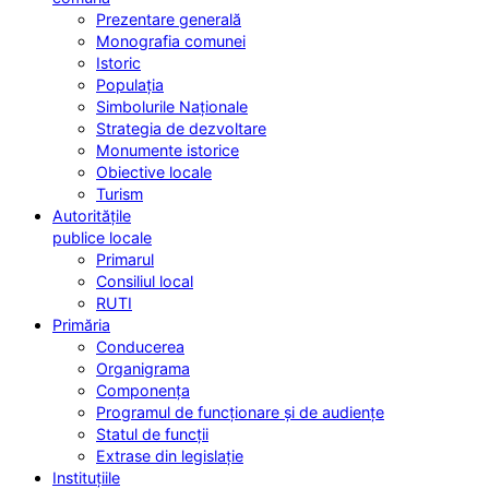
Prezentare generală
Monografia comunei
Istoric
Populația
Simbolurile Naționale
Strategia de dezvoltare
Monumente istorice
Obiective locale
Turism
Autoritățile
publice locale
Primarul
Consiliul local
RUTI
Primăria
Conducerea
Organigrama
Componența
Programul de funcționare și de audiențe
Statul de funcții
Extrase din legislație
Instituțiile