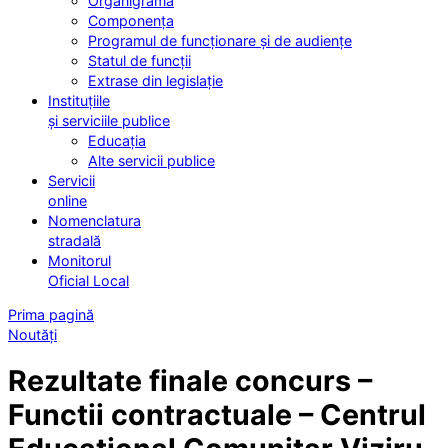
Organigrama
Componența
Programul de funcționare și de audiențe
Statul de funcții
Extrase din legislație
Instituțiile
și serviciile publice
Educația
Alte servicii publice
Servicii
online
Nomenclatura
stradală
Monitorul
Oficial Local
Prima pagină
Noutăți
Rezultate finale concurs –
Functii contractuale – Centrul