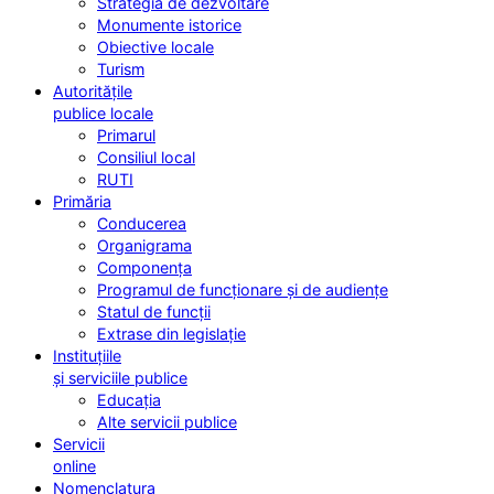
Strategia de dezvoltare
Monumente istorice
Obiective locale
Turism
Autoritățile
publice locale
Primarul
Consiliul local
RUTI
Primăria
Conducerea
Organigrama
Componența
Programul de funcționare și de audiențe
Statul de funcții
Extrase din legislație
Instituțiile
și serviciile publice
Educația
Alte servicii publice
Servicii
online
Nomenclatura