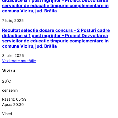
didactice si 1 post ingrijitor – Proiect Dezvoltarea
servicilor de educatie timpurie complementare in
comuna Viziru, jud. Brăila
7 Iulie, 2025
Rezultat selectie dosare concurs – 2 Posturi cadre
didactice si 1 post ingrijitor – Proiect Dezvoltarea
servicilor de educatie timpurie complementare in
comuna Viziru, jud. Brăila
3 Iulie, 2025
Vezi toate noutățile
Viziru
°
26
C
cer senin
Răsărit: 05:59
Apus: 20:30
Vineri