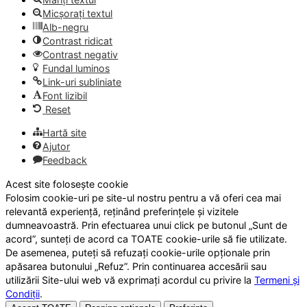
Micșorați textul
Alb-negru
Contrast ridicat
Contrast negativ
Fundal luminos
Link-uri subliniate
Font lizibil
Reset
Hartă site
Ajutor
Feedback
Acest site folosește cookie
Folosim cookie-uri pe site-ul nostru pentru a vă oferi cea mai
relevantă experiență, reținând preferințele și vizitele
dumneavoastră. Prin efectuarea unui click pe butonul „Sunt de
acord”, sunteți de acord ca TOATE cookie-urile să fie utilizate.
De asemenea, puteți să refuzați cookie-urile opționale prin
apăsarea butonului „Refuz”. Prin continuarea accesării sau
utilizării Site-ului web vă exprimați acordul cu privire la
Termeni și
Condiții
.